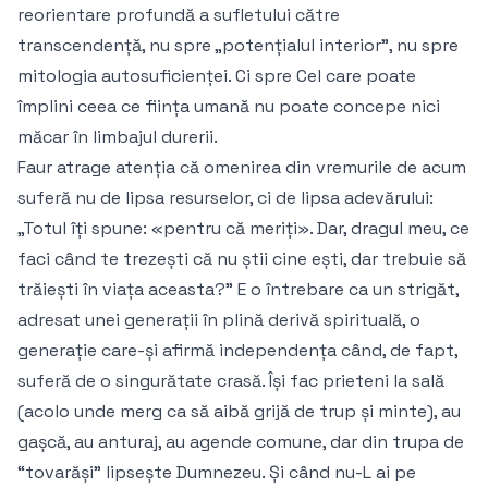
reorientare profundă a sufletului către
transcendență, nu spre „potențialul interior”, nu spre
mitologia autosuficienței. Ci spre Cel care poate
împlini ceea ce ființa umană nu poate concepe nici
măcar în limbajul durerii.
Faur atrage atenția că omenirea din vremurile de acum
suferă nu de lipsa resurselor, ci de lipsa adevărului:
„Totul îți spune: «pentru că meriți». Dar, dragul meu, ce
faci când te trezești că nu știi cine ești, dar trebuie să
trăiești în viața aceasta?” E o întrebare ca un strigăt,
adresat unei generații în plină derivă spirituală, o
generație care-și afirmă independența când, de fapt,
suferă de o singurătate crasă. Își fac prieteni la sală
(acolo unde merg ca să aibă grijă de trup și minte), au
gașcă, au anturaj, au agende comune, dar din trupa de
“tovarăși” lipsește Dumnezeu. Și când nu-L ai pe