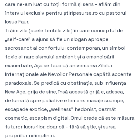
care ne-am luat cu toții formă și sens - aflăm din
interviul exclusiv pentru știripesurse.ro cu pastorul
Iosua Faur.
Trăim zile (acele teribile zile) în care conceptul de
„self-care” a ajuns să fie un slogan aproape
sacrosanct al confortului contemporan, un simbol
toxic al narcisismului ambient și a emancipării
exacerbate, Așa se face că aniversarea Zilelor
Internaționale ale Nevoilor Personale capătă accente
paradoxale. Se predică cu obstinație, sub influența
New Age, grija de sine, însă această grijă e, adesea,
deturnată spre paliative efemere: masaje scumpe,
escapade exotice, „wellness” hedonist, dezmăț
cosmetic, escapism digital. Omul crede că este măsura
tuturor lucrurilor, doar că - fără să știe, și sursa
propriilor neîmpliniri.