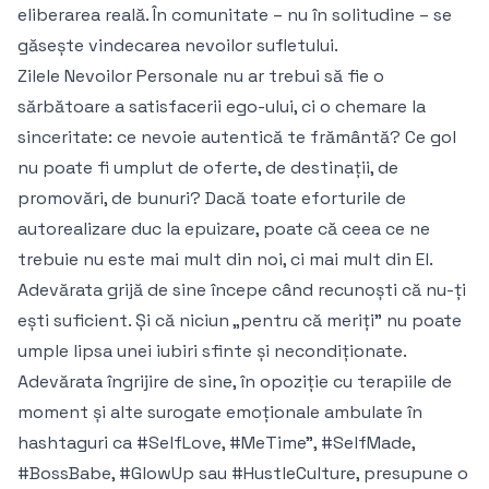
eliberarea reală. În comunitate – nu în solitudine – se
găsește vindecarea nevoilor sufletului.
Zilele Nevoilor Personale nu ar trebui să fie o
sărbătoare a satisfacerii ego-ului, ci o chemare la
sinceritate: ce nevoie autentică te frământă? Ce gol
nu poate fi umplut de oferte, de destinații, de
promovări, de bunuri? Dacă toate eforturile de
autorealizare duc la epuizare, poate că ceea ce ne
trebuie nu este mai mult din noi, ci mai mult din El.
Adevărata grijă de sine începe când recunoști că nu-ți
ești suficient. Și că niciun „pentru că meriți” nu poate
umple lipsa unei iubiri sfinte și necondiționate.
Adevărata îngrijire de sine, în opoziție cu terapiile de
moment și alte surogate emoționale ambulate în
hashtaguri ca #SelfLove, #MeTime”, #SelfMade,
#BossBabe, #GlowUp sau #HustleCulture, presupune o