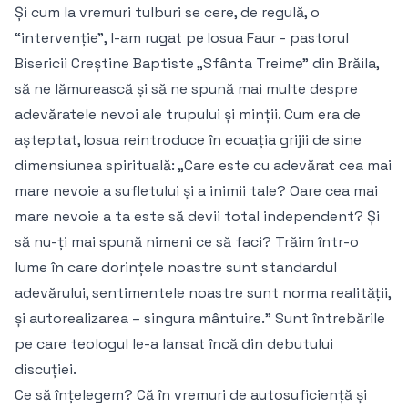
Și cum la vremuri tulburi se cere, de regulă, o
“intervenție”, l-am rugat pe Iosua Faur - pastorul
Bisericii Creștine Baptiste „Sfânta Treime” din Brăila,
să ne lămurească și să ne spună mai multe despre
adevăratele nevoi ale trupului și minții. Cum era de
așteptat, Iosua reintroduce în ecuația grijii de sine
dimensiunea spirituală: „Care este cu adevărat cea mai
mare nevoie a sufletului și a inimii tale? Oare cea mai
mare nevoie a ta este să devii total independent? Și
să nu-ți mai spună nimeni ce să faci? Trăim într-o
lume în care dorințele noastre sunt standardul
adevărului, sentimentele noastre sunt norma realității,
și autorealizarea – singura mântuire.” Sunt întrebările
pe care teologul le-a lansat încă din debutului
discuției.
Ce să înțelegem? Că în vremuri de autosuficiență și