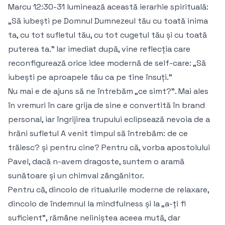
Marcu 12:30-31 luminează această ierarhie spirituală:
„Să iubești pe Domnul Dumnezeul tău cu toată inima
ta, cu tot sufletul tău, cu tot cugetul tău și cu toată
puterea ta.” Iar imediat după, vine reflecția care
reconfigurează orice idee modernă de self-care: „Să
iubești pe aproapele tău ca pe tine însuți.”
Nu mai e de ajuns să ne întrebăm „ce simt?”. Mai ales
în vremuri în care grija de sine e convertită în brand
personal, iar îngrijirea trupului eclipsează nevoia de a
hrăni sufletul A venit timpul să întrebăm: de ce
trăiesc? și pentru cine? Pentru că, vorba apostolului
Pavel, dacă n-avem dragoste, suntem o aramă
sunătoare și un chimval zângănitor.
Pentru că, dincolo de ritualurile moderne de relaxare,
dincolo de îndemnul la mindfulness și la „a-ți fi
suficient”, rămâne neliniștea aceea mută, dar