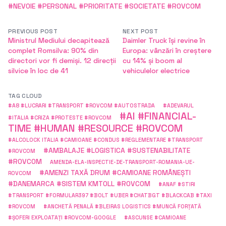
#NEVOIE #PERSONAL #PRIORITATE #SOCIETATE #ROVCOM
PREVIOUS POST
NEXT POST
Ministrul Mediului decapitează
Daimler Truck își revine în
complet Romsilva: 90% din
Europa: vânzări în creștere
directori vor fi demiși. 12 direcții
cu 14% și boom al
silvice în loc de 41
vehiculelor electrice
TAG CLOUD
#A8 #LUCRARI #TRANSPORT #ROVCOM #AUTOSTRADA
#ADEVARUL
#AI #FINANCIAL-
#ITALIA #CRIZA #PROTESTE #ROVCOM
TIME #HUMAN #RESOURCE #ROVCOM
#ALCOLOCK ITALIA #CAMIOANE #CONDUS #REGLEMENTARE #TRANSPORT
#AMBALAJE #LOGISTICA #SUSTENABILITATE
#ROVCOM
#ROVCOM
AMENDA-ELA-INSPECTIE-DE-TRANSPORT-ROMANIA-UE-
#AMENZI TAXĂ DRUM #CAMIOANE ROMÂNEȘTI
ROVCOM
#DANEMARCA #SISTEM KMTOLL #ROVCOM
#ANAF #STIRI
#TRANSPORT #FORMULAR397 #BOLT #UBER #CHATBGT #BLACKCAB #TAXI
#ROVCOM
#ANCHETĂ PENALĂ #BLEIRAS LOGISTICS #MUNCĂ FORȚATĂ
#ȘOFERI EXPLOATAȚI #ROVCOM-GOOGLE
#ASCUNSE #CAMIOANE