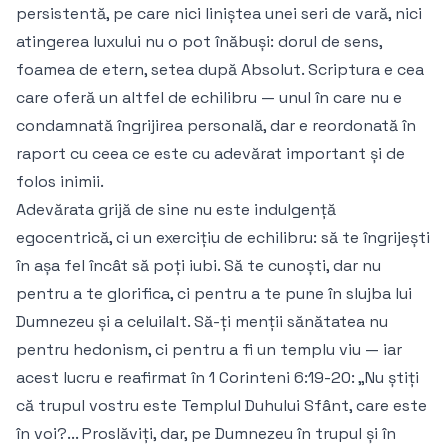
persistentă, pe care nici liniștea unei seri de vară, nici
atingerea luxului nu o pot înăbuși: dorul de sens,
foamea de etern, setea după Absolut. Scriptura e cea
care oferă un altfel de echilibru — unul în care nu e
condamnată îngrijirea personală, dar e reordonată în
raport cu ceea ce este cu adevărat important și de
folos inimii.
Adevărata grijă de sine nu este indulgență
egocentrică, ci un exercițiu de echilibru: să te îngrijești
în așa fel încât să poți iubi. Să te cunoști, dar nu
pentru a te glorifica, ci pentru a te pune în slujba lui
Dumnezeu și a celuilalt. Să-ți menții sănătatea nu
pentru hedonism, ci pentru a fi un templu viu — iar
acest lucru e reafirmat în 1 Corinteni 6:19-20: „Nu știți
că trupul vostru este Templul Duhului Sfânt, care este
în voi?... Proslăviți, dar, pe Dumnezeu în trupul și în