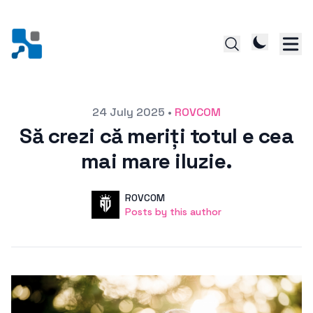
Posted on
24 July 2025
•
ROVCOM
Să crezi că meriți totul e cea
mai mare iluzie.
Author
User
ROVCOM
Posts by this author
Posts by this author