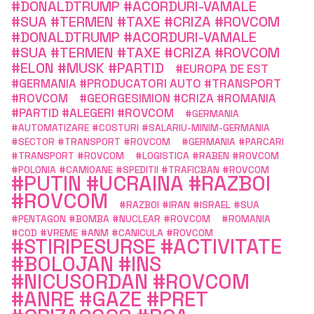
#DONALDTRUMP #ACORDURI-VAMALE
#SUA #TERMEN #TAXE #CRIZA #ROVCOM
#DONALDTRUMP #ACORDURI-VAMALE
#SUA #TERMEN #TAXE #CRIZA #ROVCOM
#ELON #MUSK #PARTID
#EUROPA DE EST
#GERMANIA #PRODUCATORI AUTO #TRANSPORT
#ROVCOM
#GEORGESIMION #CRIZA #ROMANIA
#PARTID #ALEGERI #ROVCOM
#GERMANIA
#AUTOMATIZARE #COSTURI #SALARIU-MINIM-GERMANIA
#SECTOR #TRANSPORT #ROVCOM
#GERMANIA #PARCARI
#TRANSPORT #ROVCOM
#LOGISTICA #RABEN #ROVCOM
#POLONIA #CAMIOANE #SPEDITII #TRAFICBAN #ROVCOM
#PUTIN #UCRAINA #RAZBOI
#ROVCOM
#RAZBOI #IRAN #ISRAEL #SUA
#PENTAGON #BOMBA #NUCLEAR #ROVCOM
#ROMANIA
#COD #VREME #ANM #CANICULA #ROVCOM
#STIRIPESURSE #ACTIVITATE
#BOLOJAN #INS
#NICUSORDAN #ROVCOM
#ANRE #GAZE #PRET