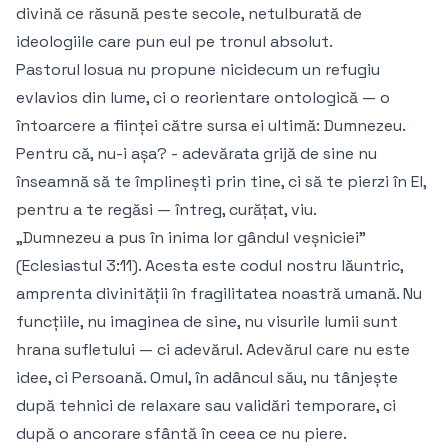
divină ce răsună peste secole, netulburată de
ideologiile care pun eul pe tronul absolut.
Pastorul Iosua nu propune nicidecum un refugiu
evlavios din lume, ci o reorientare ontologică — o
întoarcere a ființei către sursa ei ultimă: Dumnezeu.
Pentru că, nu-i așa? - adevărata grijă de sine nu
înseamnă să te împlinești prin tine, ci să te pierzi în El,
pentru a te regăsi — întreg, curățat, viu.
„Dumnezeu a pus în inima lor gândul veșniciei”
(Eclesiastul 3:11). Acesta este codul nostru lăuntric,
amprenta divinității în fragilitatea noastră umană. Nu
funcțiile, nu imaginea de sine, nu visurile lumii sunt
hrana sufletului — ci adevărul. Adevărul care nu este
idee, ci Persoană. Omul, în adâncul său, nu tânjește
după tehnici de relaxare sau validări temporare, ci
după o ancorare sfântă în ceea ce nu piere.