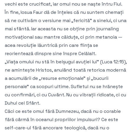
vechi este crucificat, iar omul nou se naște întru Fiul.
În fine, Iosua Faur dă de înțeles că nu suntem chemați
să ne cultivăm o versiune mai „fericită” a sinelui, ci una
mai sfântă. Iar aceasta nu se obține prin journaling
motivațional sau mantre călduțe, ci prin metanoia —
acea revoluție lăuntrică prin care ființa se
reorientează dinspre sine înspre Celălalt.
„Viața omului nu stă în belșugul avuției lui” (Luca 12:15),
ne amintește Hristos, anulând toată retorica modernă
a acumulării de „resurse emoționale” și „bucurii
personale” ca scopuri ultime. Sufletul nu se hrănește
cu confirmări, ci cu Cuvânt. Nu cu vibrații ridicate, ci cu
Duhul cel Sfânt.
Căci ce este omul fără Dumnezeu, dacă nu o corabie
fără cârmă în oceanul propriilor impulsuri? Ce este
self-care-ul fără ancorare teologică, dacă nu o