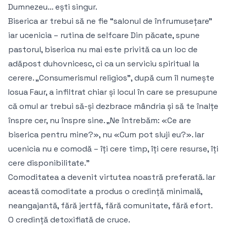
Dumnezeu… ești singur.
Biserica ar trebui să ne fie “salonul de înfrumusețare”
iar ucenicia – rutina de selfcare Din păcate, spune
pastorul, biserica nu mai este privită ca un loc de
adăpost duhovnicesc, ci ca un serviciu spiritual la
cerere. „Consumerismul religios”, după cum îl numește
Iosua Faur, a infiltrat chiar și locul în care se presupune
că omul ar trebui să-și dezbrace mândria și să te înalțe
înspre cer, nu înspre sine. „Ne întrebăm: «Ce are
biserica pentru mine?», nu «Cum pot sluji eu?». Iar
ucenicia nu e comodă – îți cere timp, îți cere resurse, îți
cere disponibilitate.”
Comoditatea a devenit virtutea noastră preferată. Iar
această comoditate a produs o credință minimală,
neangajantă, fără jertfă, fără comunitate, fără efort.
O credință detoxifiată de cruce.