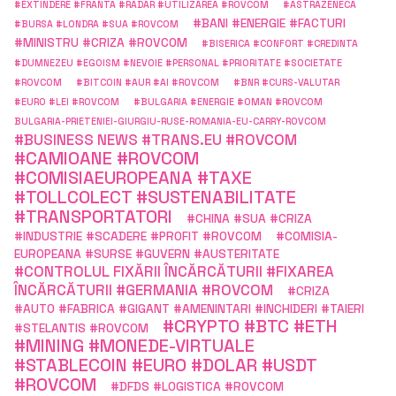
#EXTINDERE #FRANTA #RADAR #UTILIZAREA #ROVCOM
#ASTRAZENECA
#BANI #ENERGIE #FACTURI
#BURSA #LONDRA #SUA #ROVCOM
#MINISTRU #CRIZA #ROVCOM
#BISERICA #CONFORT #CREDINTA
#DUMNEZEU #EGOISM #NEVOIE #PERSONAL #PRIORITATE #SOCIETATE
#ROVCOM
#BITCOIN #AUR #AI #ROVCOM
#BNR #CURS-VALUTAR
#EURO #LEI #ROVCOM
#BULGARIA #ENERGIE #OMAN #ROVCOM
BULGARIA-PRIETENIEI-GIURGIU-RUSE-ROMANIA-EU-CARRY-ROVCOM
#BUSINESS NEWS #TRANS.EU #ROVCOM
#CAMIOANE #ROVCOM
#COMISIAEUROPEANA #TAXE
#TOLLCOLECT #SUSTENABILITATE
#TRANSPORTATORI
#CHINA #SUA #CRIZA
#INDUSTRIE #SCADERE #PROFIT #ROVCOM
#COMISIA-
EUROPEANA #SURSE #GUVERN #AUSTERITATE
#CONTROLUL FIXĂRII ÎNCĂRCĂTURII #FIXAREA
ÎNCĂRCĂTURII #GERMANIA #ROVCOM
#CRIZA
#AUTO #FABRICA #GIGANT #AMENINTARI #INCHIDERI #TAIERI
#CRYPTO #BTC #ETH
#STELANTIS #ROVCOM
#MINING #MONEDE-VIRTUALE
#STABLECOIN #EURO #DOLAR #USDT
#ROVCOM
#DFDS #LOGISTICA #ROVCOM