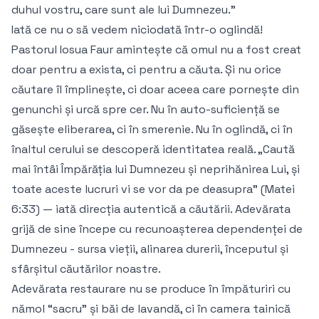
duhul vostru, care sunt ale lui Dumnezeu.”
Iată ce nu o să vedem niciodată într-o oglindă!
Pastorul Iosua Faur amintește că omul nu a fost creat
doar pentru a exista, ci pentru a căuta. Și nu orice
căutare îl împlinește, ci doar aceea care pornește din
genunchi și urcă spre cer. Nu în auto-suficiență se
găsește eliberarea, ci în smerenie. Nu în oglindă, ci în
înaltul cerului se descoperă identitatea reală. „Caută
mai întâi Împărăția lui Dumnezeu și neprihănirea Lui, și
toate aceste lucruri vi se vor da pe deasupra” (Matei
6:33) — iată direcția autentică a căutării. Adevărata
grijă de sine începe cu recunoașterea dependenței de
Dumnezeu - sursa vieții, alinarea durerii, începutul și
sfârșitul căutărilor noastre.
Adevărata restaurare nu se produce în împăturiri cu
nămol “sacru” și băi de lavandă, ci în camera tainică