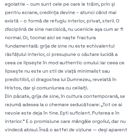
egolatrie – cum sunt cele pe care le trăim, prin și
pentru ecrane, credința devine – atunci când mai
există – o formă de refugiu interior, privat, steril. O
disciplină de sine narcisică, nu ucenicie așa cum ar fi
normal. Or, tocmai aici se naște fractura
fundamentală: grija de sine nu este echivalentul
răsfățului interior, ci presupune o căutare lucidă a
ceea ce lipsește în mod authentic omului. Iar ceea ce
lipsește nu este un stil de viață minimalist sau
predictibil, ci dragostea lui Dumnezeu, revelată în
Hristos, dar și comuniunea cu ceilalți.
Din păcate, grija de sine, în cultura contemporană, se
rezumă adesea la o chemare seducătoare: „Tot ce ai
nevoie este deja în tine. Ești suficient. Puterea e în
interior.” E o promisiune care mângâie orgoliul, dar nu
vindecă abisul. Însă o astfel de viziune — deși aparent