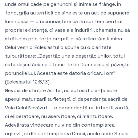
unde omul cade pe genunchi și inima se frânge. În
fond, grija autentică de sine este un act de supunere
luminoasă — o recunoaștere că nu suntem centrul
propriei existențe, ci vase ale îndurării, chemate nu să
strălucim prin forțe proprii, ci să reflectăm lumina
Celui veșnic. Eclesiastul o spune cu o claritate
tulburătoare: „Deșertăciune a deșertăciunilor, totul
este deșertăciune… Teme-te de Dumnezeu și păzește
poruncile Lui. Aceasta este datoria oricărui om”
(Eclesiastul 12:8,13).
Nevoia de sfințire Astfel, nu autosuficiența este
apexul maturizării sufletești, ci dependența sacră de
Voia Celui Nevăzut — o dependență nu infantilizantă,
ci eliberatoare, nu aservitoare, ci mântuitoare.
Adevărata vindecare nu vine din contemplarea
oglinzii, ci din contemplarea Crucii, acolo unde Sinele