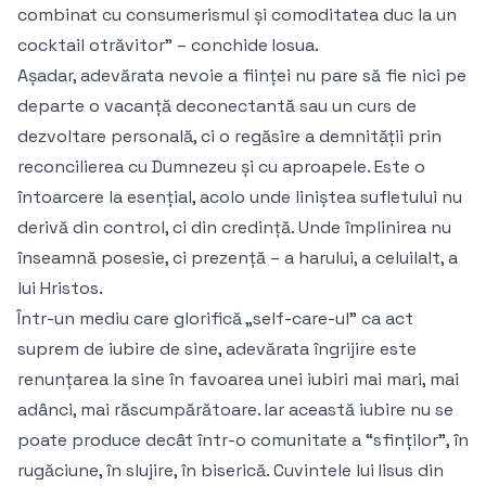
combinat cu consumerismul și comoditatea duc la un
cocktail otrăvitor” – conchide Iosua.
Așadar, adevărata nevoie a ființei nu pare să fie nici pe
departe o vacanță deconectantă sau un curs de
dezvoltare personală, ci o regăsire a demnității prin
reconcilierea cu Dumnezeu și cu aproapele. Este o
întoarcere la esențial, acolo unde liniștea sufletului nu
derivă din control, ci din credință. Unde împlinirea nu
înseamnă posesie, ci prezență – a harului, a celuilalt, a
lui Hristos.
Într-un mediu care glorifică „self-care-ul” ca act
suprem de iubire de sine, adevărata îngrijire este
renunțarea la sine în favoarea unei iubiri mai mari, mai
adânci, mai răscumpărătoare. Iar această iubire nu se
poate produce decât într-o comunitate a “sfinților”, în
rugăciune, în slujire, în biserică. Cuvintele lui Iisus din