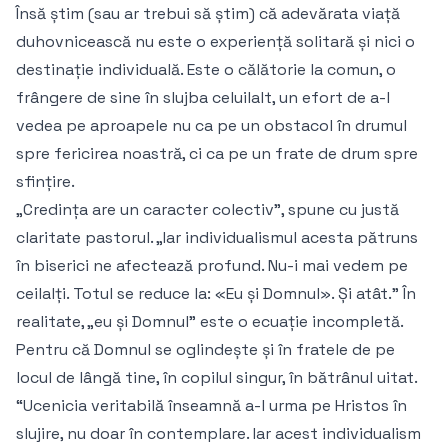
Însă știm (sau ar trebui să știm) că adevărata viață
duhovnicească nu este o experiență solitară și nici o
destinație individuală. Este o călătorie la comun, o
frângere de sine în slujba celuilalt, un efort de a-l
vedea pe aproapele nu ca pe un obstacol în drumul
spre fericirea noastră, ci ca pe un frate de drum spre
sfințire.
„Credința are un caracter colectiv”, spune cu justă
claritate pastorul. „Iar individualismul acesta pătruns
în biserici ne afectează profund. Nu-i mai vedem pe
ceilalți. Totul se reduce la: «Eu și Domnul». Și atât.” În
realitate, „eu și Domnul” este o ecuație incompletă.
Pentru că Domnul se oglindește și în fratele de pe
locul de lângă tine, în copilul singur, în bătrânul uitat.
“Ucenicia veritabilă înseamnă a-l urma pe Hristos în
slujire, nu doar în contemplare. Iar acest individualism