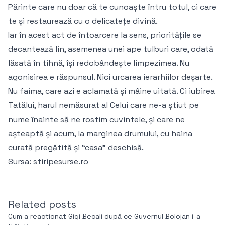
Părinte care nu doar că te cunoaște întru totul, ci care
te și restaurează cu o delicatețe divină.
Iar în acest act de întoarcere la sens, prioritățile se
decantează lin, asemenea unei ape tulburi care, odată
lăsată în tihnă, își redobândește limpezimea. Nu
agonisirea e răspunsul. Nici urcarea ierarhiilor deșarte.
Nu faima, care azi e aclamată și mâine uitată. Ci iubirea
Tatălui, harul nemăsurat al Celui care ne-a știut pe
nume înainte să ne rostim cuvintele, și care ne
așteaptă și acum, la marginea drumului, cu haina
curată pregătită și “casa” deschisă.
Sursa:
stiripesurse.ro
Related posts
Cum a reactionat Gigi Becali după ce Guvernul Bolojan i-a