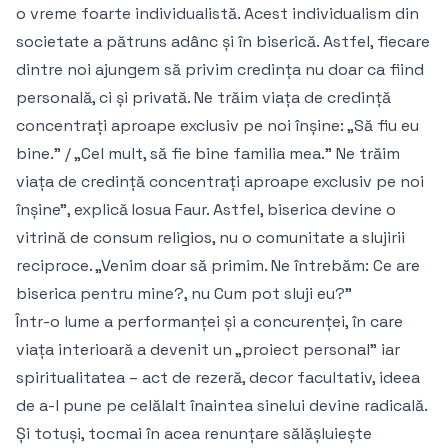
o vreme foarte individualistă. Acest individualism din
societate a pătruns adânc și în biserică. Astfel, fiecare
dintre noi ajungem să privim credința nu doar ca fiind
personală, ci și privată. Ne trăim viața de credință
concentrați aproape exclusiv pe noi înșine: „Să fiu eu
bine.” / „Cel mult, să fie bine familia mea.” Ne trăim
viața de credință concentrați aproape exclusiv pe noi
înșine”, explică Iosua Faur. Astfel, biserica devine o
vitrină de consum religios, nu o comunitate a slujirii
reciproce. „Venim doar să primim. Ne întrebăm: Ce are
biserica pentru mine?, nu Cum pot sluji eu?”
Într-o lume a performanței și a concurenței, în care
viața interioară a devenit un „proiect personal” iar
spiritualitatea – act de rezeră, decor facultativ, ideea
de a-l pune pe celălalt înaintea sinelui devine radicală.
Și totuși, tocmai în acea renunțare sălășluiește