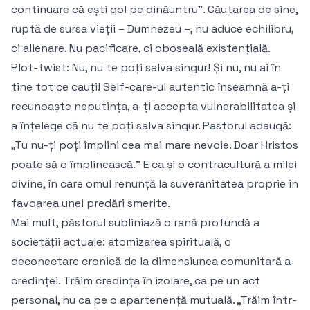
continuare că ești gol pe dinăuntru”. Căutarea de sine,
ruptă de sursa vieții – Dumnezeu –, nu aduce echilibru,
ci alienare. Nu pacificare, ci oboseală existențială.
Plot-twist: Nu, nu te poți salva singur! Și nu, nu ai în
tine tot ce cauți! Self-care-ul autentic înseamnă a-ți
recunoaște neputința, a-ți accepta vulnerabilitatea și
a înțelege că nu te poți salva singur. Pastorul adaugă:
„Tu nu-ți poți împlini cea mai mare nevoie. Doar Hristos
poate să o împlinească.” E ca și o contracultură a milei
divine, în care omul renunță la suveranitatea proprie în
favoarea unei predări smerite.
Mai mult, păstorul subliniază o rană profundă a
societății actuale: atomizarea spirituală, o
deconectare cronică de la dimensiunea comunitară a
credinței. Trăim credința în izolare, ca pe un act
personal, nu ca pe o apartenență mutuală. „Trăim într-