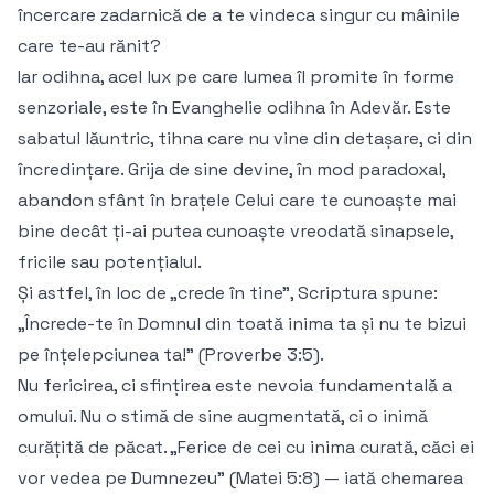
încercare zadarnică de a te vindeca singur cu mâinile
care te-au rănit?
Iar odihna, acel lux pe care lumea îl promite în forme
senzoriale, este în Evanghelie odihna în Adevăr. Este
sabatul lăuntric, tihna care nu vine din detașare, ci din
încredințare. Grija de sine devine, în mod paradoxal,
abandon sfânt în brațele Celui care te cunoaște mai
bine decât ți-ai putea cunoaște vreodată sinapsele,
fricile sau potențialul.
Și astfel, în loc de „crede în tine”, Scriptura spune:
„Încrede-te în Domnul din toată inima ta și nu te bizui
pe înțelepciunea ta!” (Proverbe 3:5).
Nu fericirea, ci sfințirea este nevoia fundamentală a
omului. Nu o stimă de sine augmentată, ci o inimă
curățită de păcat. „Ferice de cei cu inima curată, căci ei
vor vedea pe Dumnezeu” (Matei 5:8) — iată chemarea