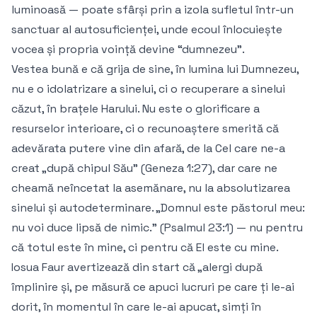
luminoasă — poate sfârși prin a izola sufletul într-un
sanctuar al autosuficienței, unde ecoul înlocuiește
vocea și propria voință devine “dumnezeu”.
Vestea bună e că grija de sine, în lumina lui Dumnezeu,
nu e o idolatrizare a sinelui, ci o recuperare a sinelui
căzut, în brațele Harului. Nu este o glorificare a
resurselor interioare, ci o recunoaștere smerită că
adevărata putere vine din afară, de la Cel care ne-a
creat „după chipul Său” (Geneza 1:27), dar care ne
cheamă neîncetat la asemănare, nu la absolutizarea
sinelui și autodeterminare. „Domnul este păstorul meu:
nu voi duce lipsă de nimic.” (Psalmul 23:1) — nu pentru
că totul este în mine, ci pentru că El este cu mine.
Iosua Faur avertizează din start că „alergi după
împlinire și, pe măsură ce apuci lucruri pe care ți le-ai
dorit, în momentul în care le-ai apucat, simți în