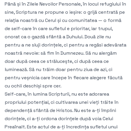
Până și în Zilele Nevoilor Personale, în locul refugiului în
sine, Scriptura ne propune o ieșire: o grijă centrată pe
relația noastră cu Cerul și cu comunitatea — o formă
de self-care în care sufletul e prioritar, iar trupul,
onorat ca o gazdă sfântă a Duhului. Două zile nu
pentru a ne sluji dorințele, ci pentru a regăsi adevărata
noastră nevoie: să fim în Dumnezeu. Să nu alergăm
doar după ceea ce strălucește, ci după ceea ce
luminează. Să nu trăim doar pentru ziua de azi, ci
pentru veșnicia care începe în fiecare alegere făcută
cu ochii deschiși spre cer.
Self-care, în lumina Scripturii, nu este adorarea
propriului potențial, ci cultivarea unei vieți trăite în
dependență sfântă de Hristos. Nu este a-ți împlini
dorințele, ci a-ți ordona dorințele după voia Celui
Preaînalt. Este actul de a-ți încredința sufletul unui