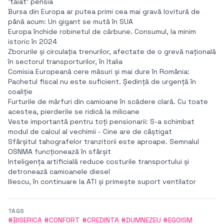
'tăiat' pensia
Bursa din Europa ar putea primi cea mai gravă lovitură de
până acum: Un gigant se mută în SUA
Europa închide robinetul de cărbune. Consumul, la minim
istoric în 2024
Zborurile și circulația trenurilor, afectate de o grevă națională
în sectorul transporturilor, în Italia
Comisia Europeană cere măsuri și mai dure în România:
Pachetul fiscal nu este suficient. Ședință de urgență în
coaliție
Furturile de mărfuri din camioane în scădere clară. Cu toate
acestea, pierderile se ridică la milioane
Veste importantă pentru toți pensionarii: S-a schimbat
modul de calcul al vechimii - Cine are de câștigat
Sfârșitul tahografelor tranzitorii este aproape. Semnalul
OSNMA funcționează în sfârșit
Inteligența artificială reduce costurile transportului și
detronează camioanele diesel
Iliescu, în continuare la ATI și primește suport ventilator
TAGS
#BISERICA #CONFORT #CREDINTA #DUMNEZEU #EGOISM