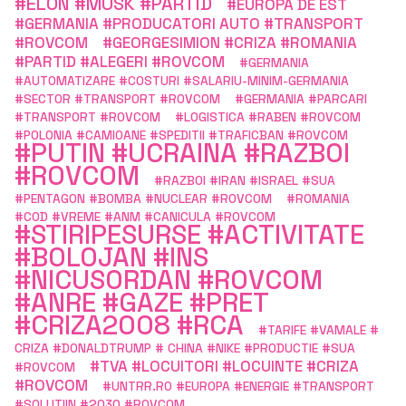
#ELON #MUSK #PARTID
#EUROPA DE EST
#GERMANIA #PRODUCATORI AUTO #TRANSPORT
#ROVCOM
#GEORGESIMION #CRIZA #ROMANIA
#PARTID #ALEGERI #ROVCOM
#GERMANIA
#AUTOMATIZARE #COSTURI #SALARIU-MINIM-GERMANIA
#SECTOR #TRANSPORT #ROVCOM
#GERMANIA #PARCARI
#TRANSPORT #ROVCOM
#LOGISTICA #RABEN #ROVCOM
#POLONIA #CAMIOANE #SPEDITII #TRAFICBAN #ROVCOM
#PUTIN #UCRAINA #RAZBOI
#ROVCOM
#RAZBOI #IRAN #ISRAEL #SUA
#PENTAGON #BOMBA #NUCLEAR #ROVCOM
#ROMANIA
#COD #VREME #ANM #CANICULA #ROVCOM
#STIRIPESURSE #ACTIVITATE
#BOLOJAN #INS
#NICUSORDAN #ROVCOM
#ANRE #GAZE #PRET
#CRIZA2008 #RCA
#TARIFE #VAMALE #
CRIZA #DONALDTRUMP # CHINA #NIKE #PRODUCTIE #SUA
#TVA #LOCUITORI #LOCUINTE #CRIZA
#ROVCOM
#ROVCOM
#UNTRR.RO #EUROPA #ENERGIE #TRANSPORT
#SOLUTIIN #2030 #ROVCOM