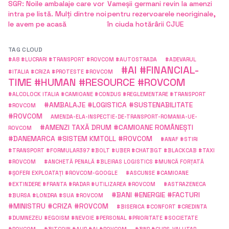
SGR: Noile ambalaje care vor
Vameșii germani revin la amenzi
intra pe listă. Mulți dintre noi
pentru rezervoarele neoriginale,
le avem pe acasă
în ciuda hotărârii CJUE
TAG CLOUD
#A8 #LUCRARI #TRANSPORT #ROVCOM #AUTOSTRADA
#ADEVARUL
#AI #FINANCIAL-
#ITALIA #CRIZA #PROTESTE #ROVCOM
TIME #HUMAN #RESOURCE #ROVCOM
#ALCOLOCK ITALIA #CAMIOANE #CONDUS #REGLEMENTARE #TRANSPORT
#AMBALAJE #LOGISTICA #SUSTENABILITATE
#ROVCOM
#ROVCOM
AMENDA-ELA-INSPECTIE-DE-TRANSPORT-ROMANIA-UE-
#AMENZI TAXĂ DRUM #CAMIOANE ROMÂNEȘTI
ROVCOM
#DANEMARCA #SISTEM KMTOLL #ROVCOM
#ANAF #STIRI
#TRANSPORT #FORMULAR397 #BOLT #UBER #CHATBGT #BLACKCAB #TAXI
#ROVCOM
#ANCHETĂ PENALĂ #BLEIRAS LOGISTICS #MUNCĂ FORȚATĂ
#ȘOFERI EXPLOATAȚI #ROVCOM-GOOGLE
#ASCUNSE #CAMIOANE
#EXTINDERE #FRANTA #RADAR #UTILIZAREA #ROVCOM
#ASTRAZENECA
#BANI #ENERGIE #FACTURI
#BURSA #LONDRA #SUA #ROVCOM
#MINISTRU #CRIZA #ROVCOM
#BISERICA #CONFORT #CREDINTA
#DUMNEZEU #EGOISM #NEVOIE #PERSONAL #PRIORITATE #SOCIETATE