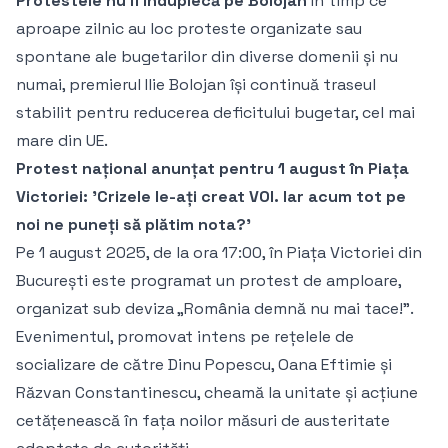
Protestele nu îl înduplecă pe Bolojan
În timp ce
aproape zilnic au loc proteste organizate sau
spontane ale bugetarilor din diverse domenii și nu
numai, premierul Ilie Bolojan își continuă traseul
stabilit pentru reducerea deficitului bugetar, cel mai
mare din UE.
Protest național anunțat pentru 1 august în Piața
Victoriei: 'Crizele le-ați creat VOI. Iar acum tot pe
noi ne puneți să plătim nota?'
Pe 1 august 2025, de la ora 17:00, în Piața Victoriei din
București este programat un protest de amploare,
organizat sub deviza „România demnă nu mai tace!”.
Evenimentul, promovat intens pe rețelele de
socializare de către Dinu Popescu, Oana Eftimie și
Răzvan Constantinescu, cheamă la unitate și acțiune
cetățenească în fața noilor măsuri de austeritate