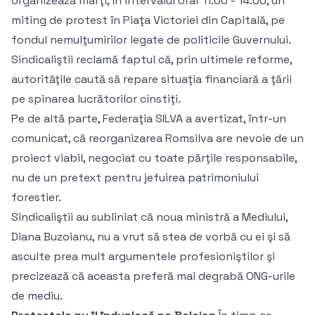
organizează marţi, în intervalul orar 11:00 - 14:00, un
miting de protest în Piaţa Victoriei din Capitală, pe
fondul nemulţumirilor legate de politicile Guvernului.
Sindicaliştii reclamă faptul că, prin ultimele reforme,
autorităţile caută să repare situaţia financiară a ţării
pe spinarea lucrătorilor cinstiţi.
Pe de altă parte, Federaţia SILVA a avertizat, într-un
comunicat, că reorganizarea Romsilva are nevoie de un
proiect viabil, negociat cu toate părţile responsabile,
nu de un pretext pentru jefuirea patrimoniului
forestier.
Sindicaliştii au subliniat că noua ministră a Mediului,
Diana Buzoianu, nu a vrut să stea de vorbă cu ei şi să
asculte prea mult argumentele profesioniştilor şi
precizează că aceasta preferă mai degrabă ONG-urile
de mediu.