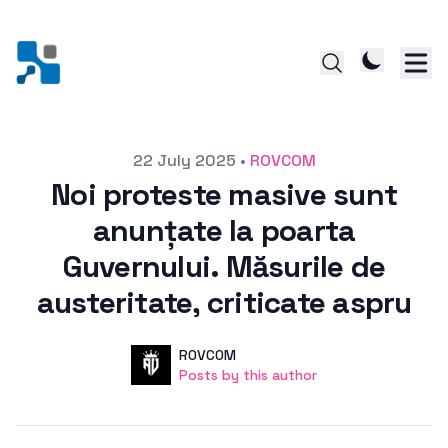
Posted on
22 July 2025
•
ROVCOM
Noi proteste masive sunt
anunțate la poarta
Guvernului. Măsurile de
austeritate, criticate aspru
Author
User
ROVCOM
Posts by this author
Posts by this author