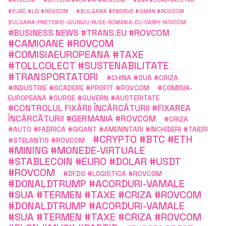
#ROVCOM
#BITCOIN #AUR #AI #ROVCOM
#BNR #CURS-VALUTAR
#EURO #LEI #ROVCOM
#BULGARIA #ENERGIE #OMAN #ROVCOM
BULGARIA-PRIETENIEI-GIURGIU-RUSE-ROMANIA-EU-CARRY-ROVCOM
#BUSINESS NEWS #TRANS.EU #ROVCOM
#CAMIOANE #ROVCOM
#COMISIAEUROPEANA #TAXE
#TOLLCOLECT #SUSTENABILITATE
#TRANSPORTATORI
#CHINA #SUA #CRIZA
#INDUSTRIE #SCADERE #PROFIT #ROVCOM
#COMISIA-
EUROPEANA #SURSE #GUVERN #AUSTERITATE
#CONTROLUL FIXĂRII ÎNCĂRCĂTURII #FIXAREA
ÎNCĂRCĂTURII #GERMANIA #ROVCOM
#CRIZA
#AUTO #FABRICA #GIGANT #AMENINTARI #INCHIDERI #TAIERI
#CRYPTO #BTC #ETH
#STELANTIS #ROVCOM
#MINING #MONEDE-VIRTUALE
#STABLECOIN #EURO #DOLAR #USDT
#ROVCOM
#DFDS #LOGISTICA #ROVCOM
#DONALDTRUMP #ACORDURI-VAMALE
#SUA #TERMEN #TAXE #CRIZA #ROVCOM
#DONALDTRUMP #ACORDURI-VAMALE
#SUA #TERMEN #TAXE #CRIZA #ROVCOM