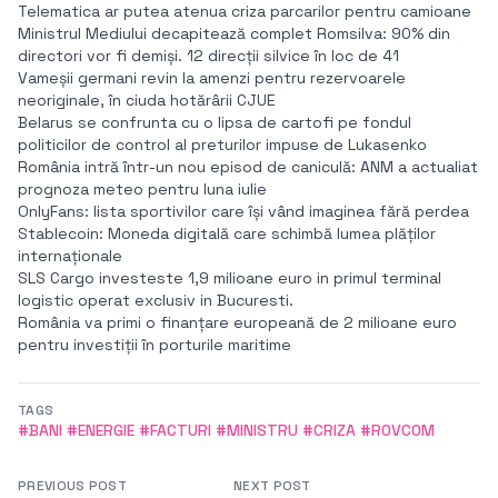
Telematica ar putea atenua criza parcarilor pentru camioane
Ministrul Mediului decapitează complet Romsilva: 90% din
directori vor fi demiși. 12 direcții silvice în loc de 41
Vameșii germani revin la amenzi pentru rezervoarele
neoriginale, în ciuda hotărârii CJUE
Belarus se confrunta cu o lipsa de cartofi pe fondul
politicilor de control al preturilor impuse de Lukasenko
România intră într-un nou episod de caniculă: ANM a actualiat
prognoza meteo pentru luna iulie
OnlyFans: lista sportivilor care își vând imaginea fără perdea
Stablecoin: Moneda digitală care schimbă lumea plăților
internaționale
SLS Cargo investeste 1,9 milioane euro in primul terminal
logistic operat exclusiv in Bucuresti.
România va primi o finanțare europeană de 2 milioane euro
pentru investiții în porturile maritime
TAGS
#BANI #ENERGIE #FACTURI #MINISTRU #CRIZA #ROVCOM
PREVIOUS POST
NEXT POST